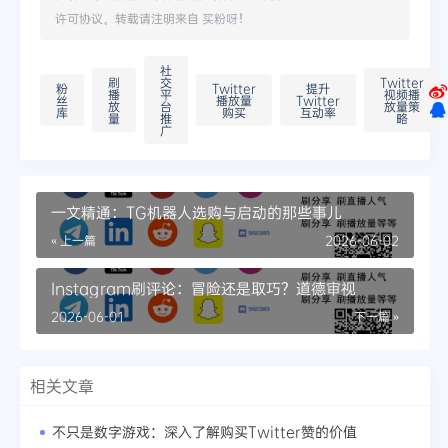
许可协议。转载请注明来自
买粉呀
！
社
刷
交
Twitter
粉
Twitter
提升
播
平
视频播
丝
播放量
Twitter
放
台
放量策
库
购买
互动率
量
推
略
广
一文精通：TG机器人选购与启动的那些事儿
« 上一篇
2026-06-02
Instagram刷评论：冒险还是取巧？道德审视
2026-06-01
下一篇 »
相关文章
不只是数字游戏：深入了解购买Twitter赞的价值