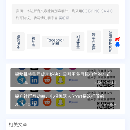
声明：本站所有文章除特别声明外，均采用
CC BY-NC-SA 4.0
许可协议。转载请注明来自
买粉呀
！
社
跨
刷
刷
媒
粉
平
赞
Facebook
播
数
丝
台
服
刷粉
放
据
库
涨
务
量
优
粉
化
揭秘推特账号成功秘诀：吸引更多目标粉丝的方式
« 上一篇
2025-10-18
提升社群互动率，电报机器人Start是这样做的
2025-10-18
下一篇 »
相关文章